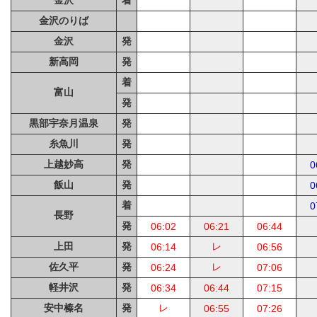
金沢
着
金沢のりば
金沢
発
新高岡
発
着
富山
発
黒部宇奈月温泉
発
糸魚川
発
上越妙高
発
0
飯山
発
0
着
0
長野
発
06:02
06:21
06:44
上田
発
レ
06:14
06:56
佐久平
発
レ
06:24
07:06
軽井沢
発
06:34
06:44
07:15
安中榛名
発
レ
06:55
07:26