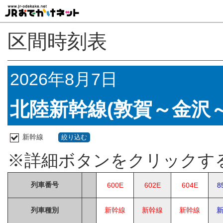
区間時刻表
2026年8月7日
北陸新幹線(敦賀～金沢～
新幹線
絞り込む
※詳細ボタンをクリックす
列車番号
600E
602E
604E
8
列車種別
新幹線
新幹線
新幹線