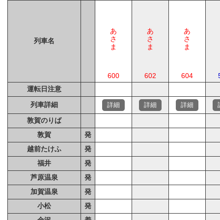
あさま
あさま
あさま
列車名
600
602
604
運転日注意
列車詳細
詳細
詳細
詳細
敦賀のりば
敦賀
発
越前たけふ
発
福井
発
芦原温泉
発
加賀温泉
発
小松
発