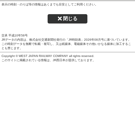
表示の時刻・のりば等の情報はあくまでも目安としてご利用ください。
閉じる
交承 平成10年58号
JRデータの内容は、株式会社交通新聞社発行の「JR時刻表」
2026年08月号
に基づいています。
この時刻データを無断で転載・複写し、又は紙媒体、電磁媒体その他いかなる媒体に加工するこ
とも禁じます。
Copyright © WEST JAPAN RAILWAY COMPANY all rights reserved.
このサイトに掲載されている情報は、JR西日本が提供しております。