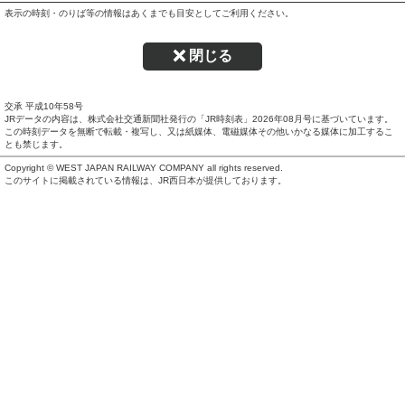
表示の時刻・のりば等の情報はあくまでも目安としてご利用ください。
閉じる
交承 平成10年58号
JRデータの内容は、株式会社交通新聞社発行の「JR時刻表」
2026年08月号
に基づいています。
この時刻データを無断で転載・複写し、又は紙媒体、電磁媒体その他いかなる媒体に加工するこ
とも禁じます。
Copyright © WEST JAPAN RAILWAY COMPANY all rights reserved.
このサイトに掲載されている情報は、JR西日本が提供しております。