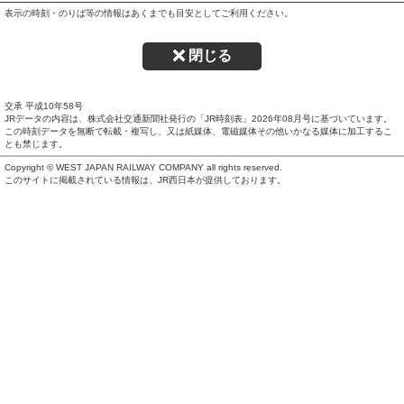
表示の時刻・のりば等の情報はあくまでも目安としてご利用ください。
閉じる
交承 平成10年58号
JRデータの内容は、株式会社交通新聞社発行の「JR時刻表」
2026年08月号
に基づいています。
この時刻データを無断で転載・複写し、又は紙媒体、電磁媒体その他いかなる媒体に加工するこ
とも禁じます。
Copyright © WEST JAPAN RAILWAY COMPANY all rights reserved.
このサイトに掲載されている情報は、JR西日本が提供しております。