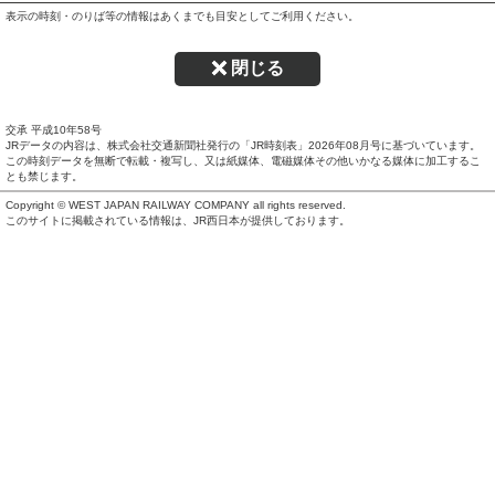
表示の時刻・のりば等の情報はあくまでも目安としてご利用ください。
閉じる
交承 平成10年58号
JRデータの内容は、株式会社交通新聞社発行の「JR時刻表」
2026年08月号
に基づいています。
この時刻データを無断で転載・複写し、又は紙媒体、電磁媒体その他いかなる媒体に加工するこ
とも禁じます。
Copyright © WEST JAPAN RAILWAY COMPANY all rights reserved.
このサイトに掲載されている情報は、JR西日本が提供しております。