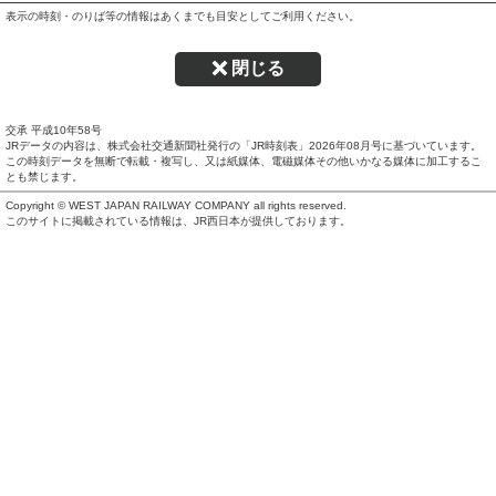
表示の時刻・のりば等の情報はあくまでも目安としてご利用ください。
閉じる
交承 平成10年58号
JRデータの内容は、株式会社交通新聞社発行の「JR時刻表」
2026年08月号
に基づいています。
この時刻データを無断で転載・複写し、又は紙媒体、電磁媒体その他いかなる媒体に加工するこ
とも禁じます。
Copyright © WEST JAPAN RAILWAY COMPANY all rights reserved.
このサイトに掲載されている情報は、JR西日本が提供しております。