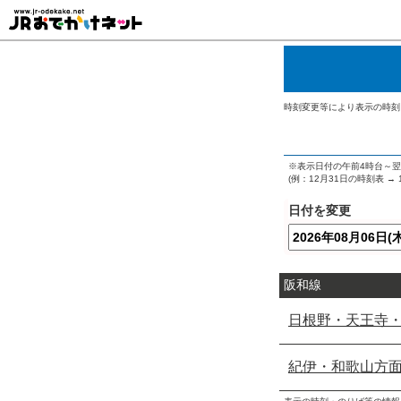
時刻変更等により表示の時刻
※表示日付の午前4時台～
(例：12月31日の時刻表 
日付を変更
阪和線
日根野・天王寺
紀伊・和歌山方