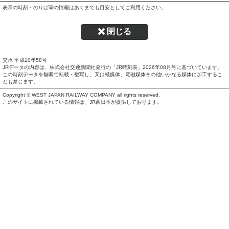
表示の時刻・のりば等の情報はあくまでも目安としてご利用ください。
閉じる
交承 平成10年58号
JRデータの内容は、株式会社交通新聞社発行の「JR時刻表」
2026年08月号
に基づいています。
この時刻データを無断で転載・複写し、又は紙媒体、電磁媒体その他いかなる媒体に加工するこ
とも禁じます。
Copyright © WEST JAPAN RAILWAY COMPANY all rights reserved.
このサイトに掲載されている情報は、JR西日本が提供しております。