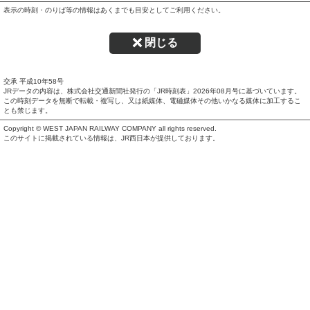
表示の時刻・のりば等の情報はあくまでも目安としてご利用ください。
閉じる
交承 平成10年58号
JRデータの内容は、株式会社交通新聞社発行の「JR時刻表」
2026年08月号
に基づいています。
この時刻データを無断で転載・複写し、又は紙媒体、電磁媒体その他いかなる媒体に加工するこ
とも禁じます。
Copyright © WEST JAPAN RAILWAY COMPANY all rights reserved.
このサイトに掲載されている情報は、JR西日本が提供しております。