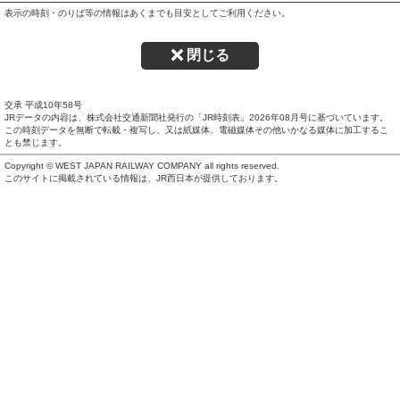
表示の時刻・のりば等の情報はあくまでも目安としてご利用ください。
閉じる
交承 平成10年58号
JRデータの内容は、株式会社交通新聞社発行の「JR時刻表」
2026年08月号
に基づいています。
この時刻データを無断で転載・複写し、又は紙媒体、電磁媒体その他いかなる媒体に加工するこ
とも禁じます。
Copyright © WEST JAPAN RAILWAY COMPANY all rights reserved.
このサイトに掲載されている情報は、JR西日本が提供しております。