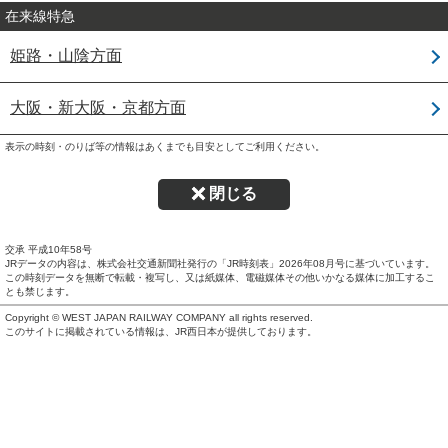
在来線特急
姫路・山陰方面
大阪・新大阪・京都方面
表示の時刻・のりば等の情報はあくまでも目安としてご利用ください。
閉じる
交承 平成10年58号
JRデータの内容は、株式会社交通新聞社発行の「JR時刻表」
2026年08月号
に基づいています。
この時刻データを無断で転載・複写し、又は紙媒体、電磁媒体その他いかなる媒体に加工するこ
とも禁じます。
Copyright © WEST JAPAN RAILWAY COMPANY all rights reserved.
このサイトに掲載されている情報は、JR西日本が提供しております。