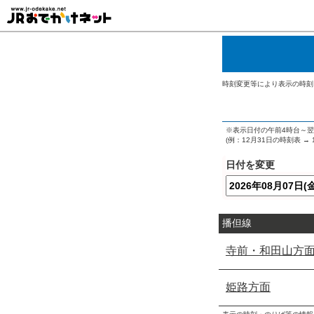
時刻変更等により表示の時刻
※表示日付の午前4時台～
(例：12月31日の時刻表 
日付を変更
播但線
寺前・和田山方
姫路方面