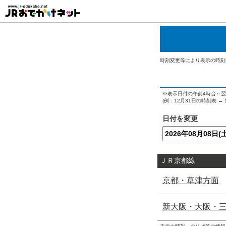
時刻変更等により表示の時刻
※表示日付の午前4時台～
(例：12月31日の時刻表 
日付を変更
ＪＲ京都線
京都・草津方面
新大阪・大阪・