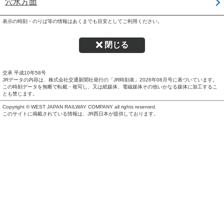
穴水方面
表示の時刻・のりば等の情報はあくまでも目安としてご利用ください。
閉じる
交承 平成10年58号
JRデータの内容は、株式会社交通新聞社発行の「JR時刻表」
2026年08月号
に基づいています。
この時刻データを無断で転載・複写し、又は紙媒体、電磁媒体その他いかなる媒体に加工するこ
とも禁じます。
Copyright © WEST JAPAN RAILWAY COMPANY all rights reserved.
このサイトに掲載されている情報は、JR西日本が提供しております。